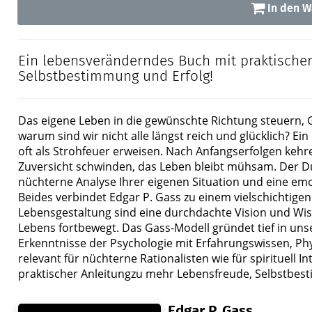
In den W
Ein lebensveränderndes Buch mit praktische
Selbstbestimmung und Erfolg!
Das eigene Leben in die gewünschte Richtung steuern, Gl
warum sind wir nicht alle längst reich und glücklich? Ei
oft als Strohfeuer erweisen. Nach Anfangserfolgen keh
Zuversicht schwinden, das Leben bleibt mühsam. Der D
nüchterne Analyse Ihrer eigenen Situation und eine emoti
Beides verbindet Edgar P. Gass zu einem vielschichtig
Lebensgestaltung sind eine durchdachte Vision und Wi
Lebens fortbewegt. Das Gass-Modell gründet tief in unse
Erkenntnisse der Psychologie mit Erfahrungswissen, Phy
relevant für nüchterne Rationalisten wie für spirituell 
praktischer Anleitungzu mehr Lebensfreude, Selbstbes
Edgar P. Gass