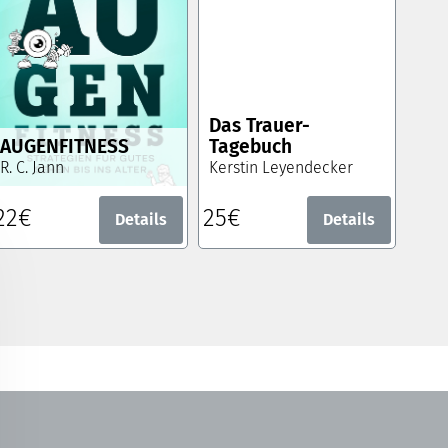
Das Trauer-
AUGENFITNESS
Tagebuch
R. C. Jann
Kerstin Leyendecker
22€
25€
Details
Details