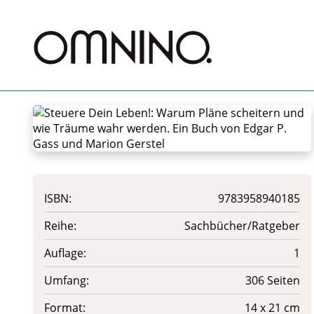
ISBN:
9783958940185
Reihe:
Sachbücher/Ratgeber
Auflage:
1
Umfang:
306 Seiten
Format:
14 x 21 cm