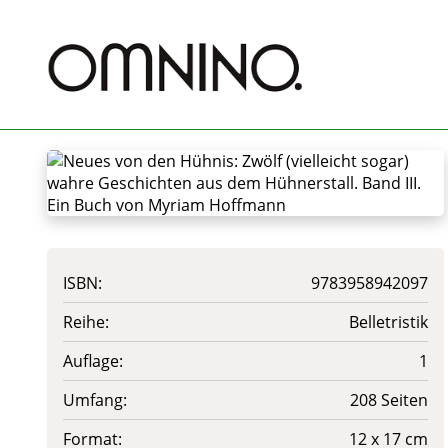
ISBN:
9783958942097
Reihe:
Belletristik
Auflage:
1
Umfang:
208 Seiten
Format:
12 x 17 cm