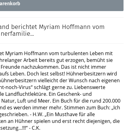
arenkorb
Band berichtet Myriam Hoffmann vom
erfamilie...
htet Myriam Hoffmann vom turbulenten Leben mit
hrelanger Arbeit bereits gut erzogen, bemüht sie
en Freunde nachzukommen. Das ist nicht immer
aufs Leben. Doch lest selbst! Hühnerbesitzern wird
hnerbesitzern vielleicht der Wunsch nach eigenen
-noch-Virus“ schlägt gerne zu. Liebenswerte
le Landfluchtlektüre. Ein Geschenk- und
atur, Luft und Meer. Ein Buch für die rund 200.000
und es werden immer mehr. Stimmen zum Buch: „Ich
eschrieben. - H.W. „Ein Musthave für alle
en an Hühner spielen und erst recht diejenigen, die
tzung...!!!“ - C.K.