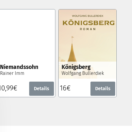
Niemandssohn
Königsberg
Rainer Imm
Wolfgang Bullerdiek
10,99€
16€
Details
Details