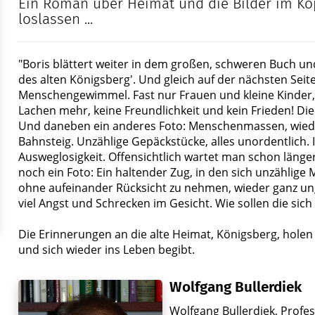
Ein Roman über Heimat und die Bilder im Kop
loslassen ...
"Boris blättert weiter in dem großen, schweren Buch und
des alten Königsberg'. Und gleich auf der nächsten Seit
Menschengewimmel. Fast nur Frauen und kleine Kinder, 
Lachen mehr, keine Freundlichkeit und kein Frieden! Di
Und daneben ein anderes Foto: Menschenmassen, wieder
Bahnsteig. Unzählige Gepäckstücke, alles unordentlich. 
Ausweglosigkeit. Offensichtlich wartet man schon länger
noch ein Foto: Ein haltender Zug, in den sich unzählige
ohne aufeinander Rücksicht zu nehmen, wieder ganz un
viel Angst und Schrecken im Gesicht. Wie sollen die si
Die Erinnerungen an die alte Heimat, Königsberg, holen B
und sich wieder ins Leben begibt.
Wolfgang Bullerdiek
Wolfgang Bullerdiek, Profes