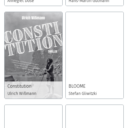
Annegret Döse
Hans-Martin Gutmann
Constitution
BLOOME
Ulrich Wißmann
Stefan Gliwitzki