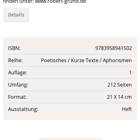
finden unter: www.robert-grund.de
Details
ISBN:
9783958941502
Reihe:
Poetisches / Kurze Texte / Aphorismen
Auflage:
1
Umfang:
212 Seiten
Format:
21 X 14 cm
Ausstattung:
Heft