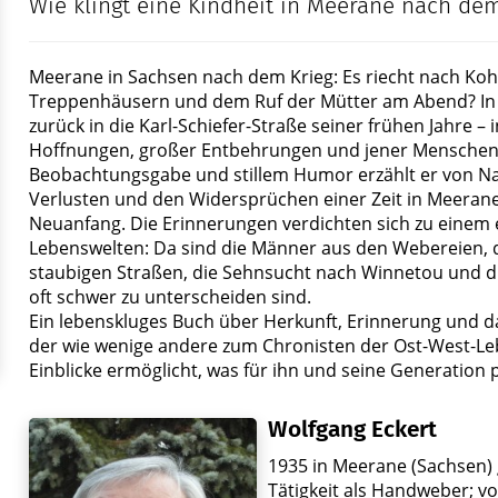
Wie klingt eine Kindheit in Meerane nach de
Meerane in Sachsen nach dem Krieg: Es riecht nach Ko
Treppenhäusern und dem Ruf der Mütter am Abend? In D
zurück in die Karl-Schiefer-Straße seiner frühen Jahre – i
Hoffnungen, großer Entbehrungen und jener Menschen, 
Beobachtungsgabe und stillem Humor erzählt er von Nac
Verlusten und den Widersprüchen einer Zeit in Meerane
Neuanfang. Die Erinnerungen verdichten sich zu eine
Lebenswelten: Da sind die Männer aus den Webereien, 
staubigen Straßen, die Sehnsucht nach Winnetou und di
oft schwer zu unterscheiden sind.
Ein lebenskluges Buch über Herkunft, Erinnerung und da
der wie wenige andere zum Chronisten der Ost-West-Leb
Einblicke ermöglicht, was für ihn und seine Generation
Wolfgang Eckert
1935 in Meerane (Sachsen)
Tätigkeit als Handweber; vo