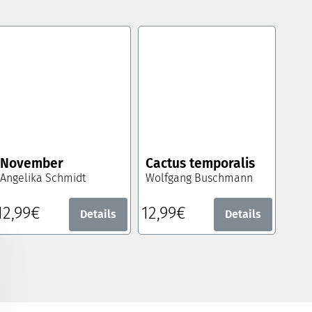
November
Cactus temporalis
Angelika Schmidt
Wolfgang Buschmann
12,99€
12,99€
Details
Details