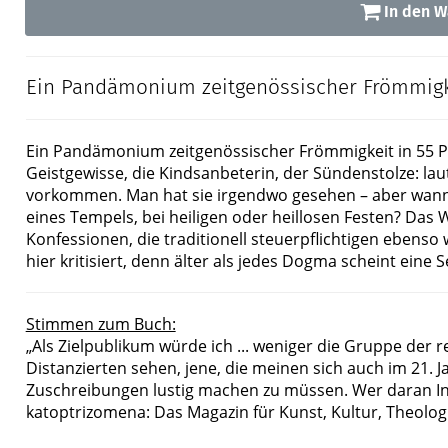
In den W
Ein Pandämonium zeitgenössischer Frömmigkeit
Ein Pandämonium zeitgenössischer Frömmigkeit in 55 Por
Geistgewisse, die Kindsanbeterin, der Sündenstolze: la
vorkommen. Man hat sie irgendwo gesehen – aber wann
eines Tempels, bei heiligen oder heillosen Festen? Das 
Konfessionen, die traditionell steuerpflichtigen ebenso
hier kritisiert, denn älter als jedes Dogma scheint eine
Stimmen zum Buch:
„Als Zielpublikum würde ich ... weniger die Gruppe der rel
Distanzierten sehen, jene, die meinen sich auch im 21. 
Zuschreibungen lustig machen zu müssen. Wer daran Int
katoptrizomena: Das Magazin für Kunst, Kultur, Theologi