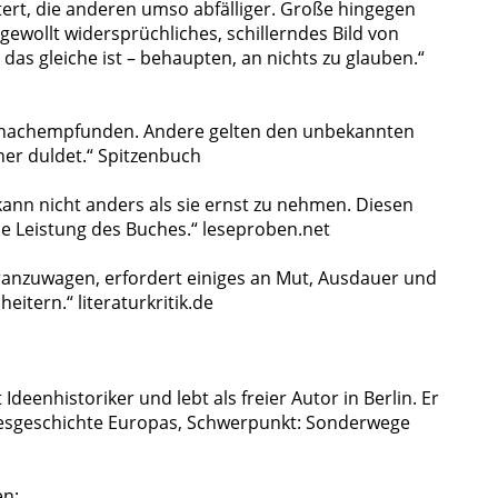
ert, die anderen umso abfälliger. Große hingegen
 gewollt widersprüchliches, schillerndes Bild von
as gleiche ist – behaupten, an nichts zu glauben.“
n nachempfunden. Andere gelten den unbekannten
er duldet.“ Spitzenbuch
kann nicht anders als sie ernst zu nehmen. Diesen
he Leistung des Buches.“ leseproben.net
ranzuwagen, erfordert einiges an Mut, Ausdauer und
eitern.“ literaturkritik.de
 Ideenhistoriker und lebt als freier Autor in Berlin. Er
stesgeschichte Europas, Schwerpunkt: Sonderwege
en: