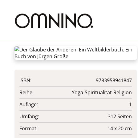
ISBN:
9783958941847
Reihe:
Yoga-Spiritualität-Religion
Auflage:
1
Umfang:
312 Seiten
Format:
14 x 20 cm