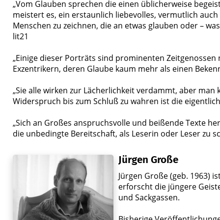
„Vom Glauben sprechen die einen üblicherweise begeist
meistert es, ein erstaunlich liebevolles, vermutlich auch
Menschen zu zeichnen, die an etwas glauben oder – was d
lit21
„Einige dieser Porträts sind prominenten Zeitgenosse
Exzentrikern, deren Glaube kaum mehr als einen Bekenn
„Sie alle wirken zur Lächerlichkeit verdammt, aber man 
Widerspruch bis zum Schluß zu wahren ist die eigentlic
„Sich an Großes anspruchsvolle und beißende Texte he
die unbedingte Bereitschaft, als Leserin oder Leser zu sch
Jürgen Große
Jürgen Große (geb. 1963) ist
erforscht die jüngere Gei
und Sackgassen.
Bisherige Veröffentlichung