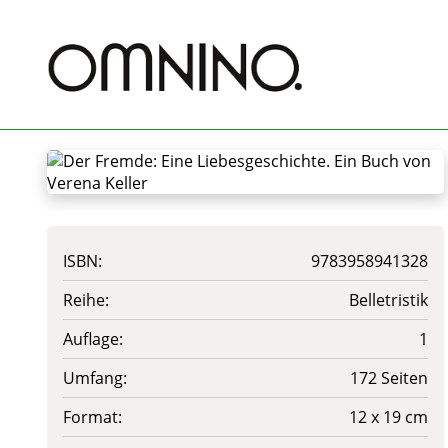
ISBN:
9783958941328
Reihe:
Belletristik
Auflage:
1
Umfang:
172 Seiten
Format:
12 x 19 cm