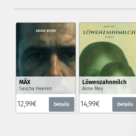
MÄX
Löwenzahnmilch
Sascha Heeren
Anne Mey
12,99€
14,99€
Details
Details