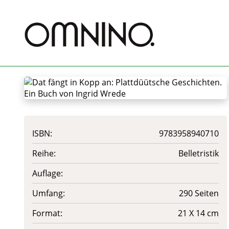
ISBN:
9783958940710
Reihe:
Belletristik
Auflage:
Umfang:
290 Seiten
Format:
21 X 14 cm