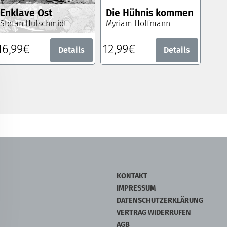
Enklave Ost
Die Hühnis kommen
Stefan Hufschmidt
Myriam Hoffmann
16,99€
12,99€
Details
Details
KONTAKT
IMPRESSUM
DATENSCHUTZERKLÄRUNG
VERTRAG WIDERRUFEN
AGB