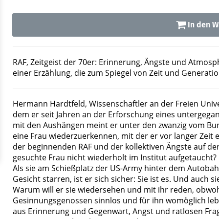
In den W
RAF, Zeitgeist der 70er: Erinnerung, Ängste und Atmos
einer Erzählung, die zum Spiegel von Zeit und Generation
Hermann Hardtfeld, Wissenschaftler an der Freien Univers
dem er seit Jahren an der Erforschung eines untergega
mit den Aushängen meint er unter den zwanzig vom Bu
eine Frau wiederzuerkennen, mit der er vor langer Zeit e
der beginnenden RAF und der kollektiven Ängste auf der 
gesuchte Frau nicht wiederholt im Institut aufgetaucht?
Als sie am Schießplatz der US-Army hinter dem Autobah
Gesicht starren, ist er sich sicher: Sie ist es. Und auch s
Warum will er sie wiedersehen und mit ihr reden, obwoh
Gesinnungsgenossen sinnlos und für ihn womöglich leben
aus Erinnerung und Gegenwart, Angst und ratlosen Frag