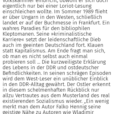
Volkskammer einbricht, obwohl er sich doch
eigentlich nur bei einer Loriot-Lesung
einschleichen wollte. Im Sommer 1989 flieht
er über Ungarn in den Westen, schließlich
landet er auf der Buchmesse in Frankfurt. Ein
wahres Paradies für den bibliophilen
Kleptomanen. Seine »kriminalistische
Karriere« setzt der leidenschaftliche Dieb
auch im geeinten Deutschland fort. Klauen
statt Kapitalismus. Am Ende fragt man sich,
ob man es nicht selbst auch einmal
probieren soll ... Die kurzweiligste Erklärung
des Lebens in der DDR und ostdeutscher
Befindlichkeiten. In seinen schrägen Episoden
wird dem West-Leser ein unüblicher Einblick
in den DDR-Alltag gewährt. Der Ostler erkennt
in diesem schelmenhaften Rückblick nur
allzu Vertrautes aus dem Musterland des real
existierenden Sozialismus wieder. „Ein wenig
merkt man dem Autor Falko Hennig seine
geistige Nähe zu Autoren wie Wladimir