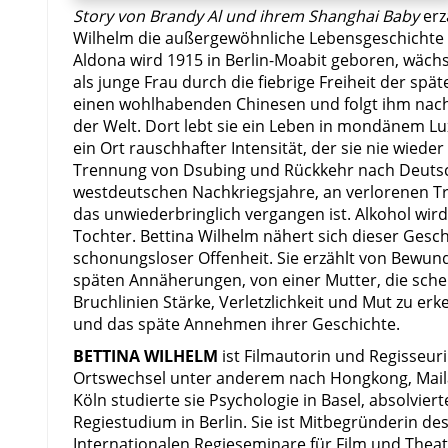
Story von Brandy Al und ihrem Shanghai Baby
erz
Wilhelm die außergewöhnliche Lebensgeschichte i
Aldona wird 1915 in Berlin-Moabit geboren, wächs
als junge Frau durch die fiebrige Freiheit der spä
einen wohlhabenden Chinesen und folgt ihm nach 
der Welt. Dort lebt sie ein Leben in mondänem Lu
ein Ort rauschhafter Intensität, der sie nie wieder
Trennung von Dsubing und Rückkehr nach Deutsch
westdeutschen Nachkriegsjahre, an verlorenen 
das unwiederbringlich vergangen ist. Alkohol wird
Tochter. Bettina Wilhelm nähert sich dieser Gesc
schonungsloser Offenheit. Sie erzählt von Bewun
späten Annäherungen, von einer Mutter, die scheit
Bruchlinien Stärke, Verletzlichkeit und Mut zu e
und das späte Annehmen ihrer Geschichte.
BETTINA WILHELM
ist Filmautorin und Regisseuri
Ortswechsel unter anderem nach Hongkong, Maila
Köln studierte sie Psychologie in Basel, absolvie
Regiestudium in Berlin. Sie ist Mitbegründerin de
Internationalen Regieseminare für Film und Theate