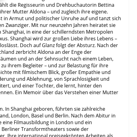
ählt die Regisseurin und Drehbuchautorin Bettina
hrer Mutter Aldona – und zugleich ihre eigene.
t in Armut und politischer Unruhe auf und tanzt sich
ten Zwanziger. Mit nur neunzehn Jahren heiratet sie
Shanghai, in eine der schillerndsten Metropolen
xus. Shanghai wird zur großen Liebe ihres Lebens –
 loslässt. Doch auf Glanz folgt der Absturz. Nach der
land zerbricht Aldona an der Enge der
Träumen und an der Sehnsucht nach einem Leben,
 zu ihrem Begleiter – und zur Belastung für ihre
hichte mit filmischem Blick, großer Empathie und
derung und Ablehnung, von Sprachlosigkeit und
ert, und einer Tochter, die lernt, hinter den
rkennen. Ein Memoir über das Verstehen einer Mutter
n. In Shanghai geboren, führten sie zahlreiche
nd, London, Basel und Berlin. Nach dem Abitur in
rte eine Filmausbildung in London und ein
s Berliner Transformtheaters sowie der
r. Ihre international preisgekrönten Arbeiten als