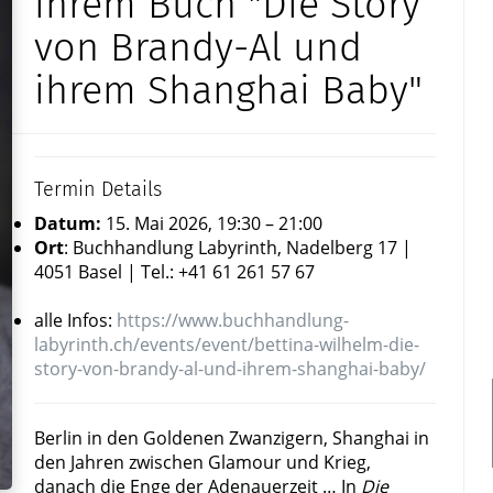
ihrem Buch "Die Story
von Brandy-Al und
ihrem Shanghai Baby"
Termin Details
Datum:
15. Mai 2026, 19:30
–
21:00
Ort
:
Buchhandlung Labyrinth, Nadelberg 17 |
4051 Basel | Tel.: +41 61 261 57 67
alle Infos:
https://www.buchhandlung-
labyrinth.ch/events/event/bettina-wilhelm-die-
story-von-brandy-al-und-ihrem-shanghai-baby/
Berlin in den Goldenen Zwanzigern, Shanghai in
den Jahren zwischen Glamour und Krieg,
danach die Enge der Adenauerzeit … In
Die